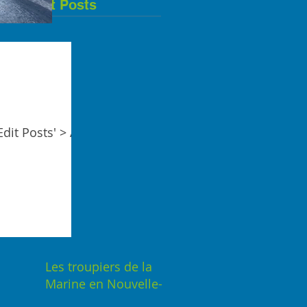
Recent Posts
dit Posts' > All
Les troupiers de la
Marine en Nouvelle-
France 1683-1715