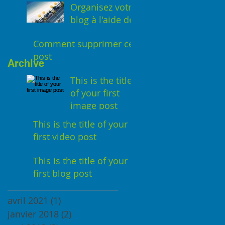
Organisez votre
blog à l'aide de
catégories
Comment supprimer ce
post
Archive
This is the title
of your first
image post
This is the title of your
first video post
This is the title of your
first blog post
avril 2021
(1)
1 post
janvier 2018
(2)
2 posts