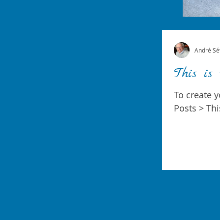
André Sé
This is 
To create y
Posts > This