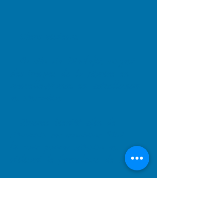
Chers visiteurs,
Le site de Dieulefit, sergent
des troupes de la Marine en
Nouvelle-France, est actuellement
en rénovation.
Revenez bientôt afin de
découvrir ses aventures. D'ici
là, vous pouvez m'écrire en
utilisant le
formulaire de contact
.
Meilleures salutations,
André Sévigny, historien